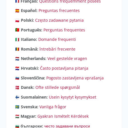
Français:
Questions fréquemment posées
Español:
Preguntas frecuentes
Polski:
Często zadawane pytania
Português:
Perguntas frequentes
Italiano:
Domande frequenti
Română:
întrebări frecvente
Netherlands:
Veel gestelde vragen
Hrvatski:
Často postavljana pitanja
Slovenščina:
Pogosto zastavljena vprašanja
Dansk:
Ofte stillede spørgsmål
Suomalainen:
Usein kysytyt kysymykset
Svenska:
Vanliga frågor
Magyar:
Gyakran Ismételt Kérdések
български:
често задавани въпроси